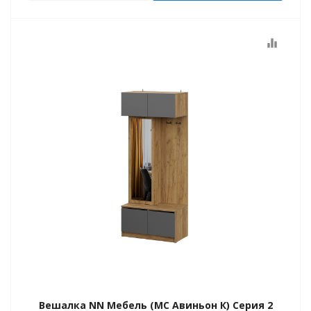
ие
equalizer
Вешалка NN Мебель (МС Авиньон К) Серия 2