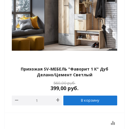
и
Прихожая SV-МЕБЕЛЬ "Фаворит 1 К" Дуб
Делано/Цемент Светлый
560,00
руб.
399,00
руб.
В корзину
equalizer