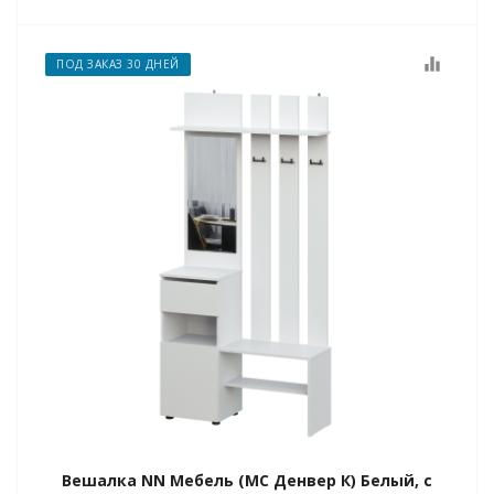
equalizer
ПОД ЗАКАЗ 30 ДНЕЙ
ые
Вешалка NN Мебель (МС Денвер К) Белый, с