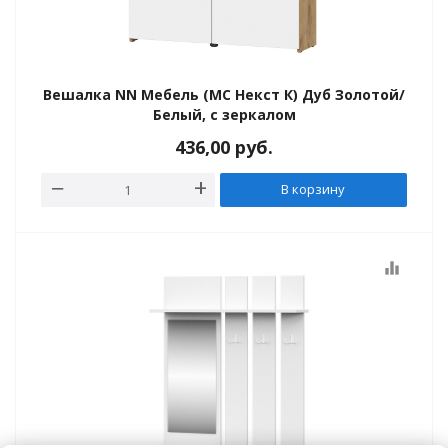
Вешалка NN Мебель (МС Некст К) Дуб Золотой/
Белый, с зеркалом
436,00
руб.
В корзину
equalizer