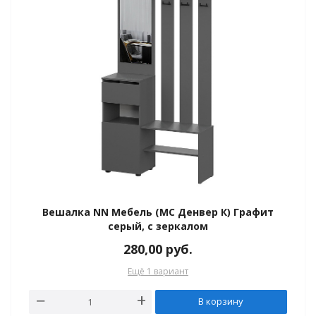
ы
Вешалка NN Мебель (МС Денвер К) Графит
серый, с зеркалом
280,00
руб.
Ещё 1 вариант
В корзину