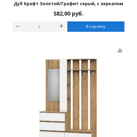
Дуб Крафт Золотой/Графит серый, с зеркалом
582,00
руб.
В корзину
equalizer