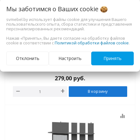
Мы заботимся о Ваших
cookie
svmebel.by использует файлы cookie для улучшения Вашего
пользовательского опыта, сбора статистики и представления
персонализированных рекомендаций.
Нажав «Принять», Вы даете согласие на обработку файлов
cookie в соответствии с
Политикой обработки файлов cookie
.
Отклонить
Настроить
Принять
Вешалка NN Мебель (МС Токио) Серия 2 Белый
текстурный, с зеркалом
279,00
руб.
В корзину
equalizer
ния