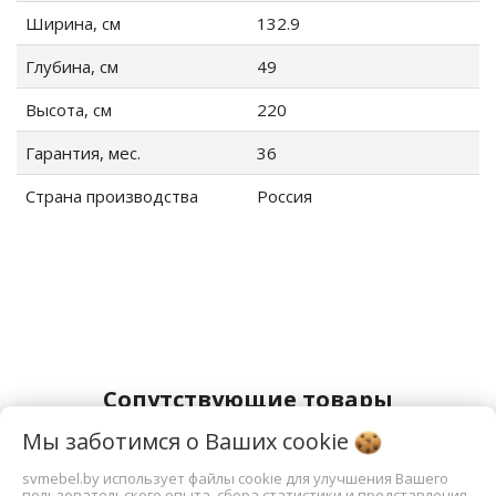
Ширина, см
132.9
Глубина, см
49
Высота, см
220
Гарантия, мес.
36
Страна производства
Россия
Сопутствующие товары
Мы заботимся о Ваших
cookie
equalizer
svmebel.by использует файлы cookie для улучшения Вашего
пользовательского опыта, сбора статистики и представления