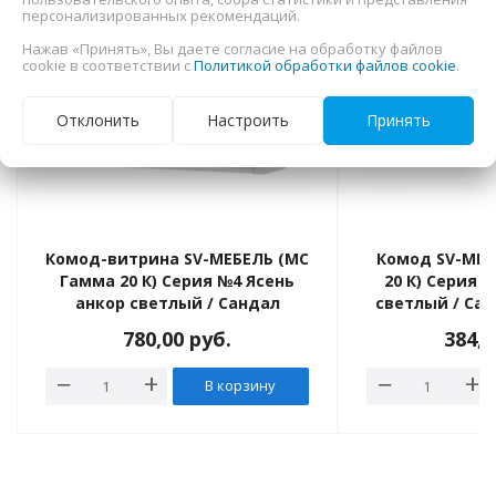
персонализированных рекомендаций.
Нажав «Принять», Вы даете согласие на обработку файлов
cookie в соответствии с
Политикой обработки файлов cookie
.
›
Отклонить
Настроить
Принять
Комод-витрина SV-МЕБЕЛЬ (МС
Комод SV-МЕБ
Гамма 20 К) Серия №4 Ясень
20 К) Серия 
анкор светлый / Сандал
светлый / Сан
светлый
ящ. двух
780,00
руб.
384,
В корзину