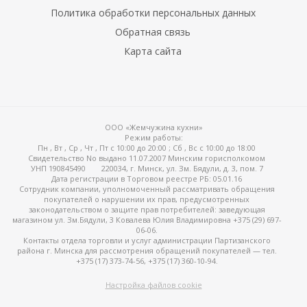
Политика обработки персональных данных
Обратная связь
Карта сайта
ООО «Жемчужина кухни»
Режим работы:
Пн , Вт , Ср , Чт , Пт c 10:00 до 20:00 ; Сб , Вс c 10:00 до 18:00
Свидетельство No выдано 11.07.2007 Минским горисполкомом
УНП 190845490
220034, г. Минск, ул. Зм. Бядули, д. 3, пом. 7
Дата регистрации в Торговом реестре РБ: 05.01.16
Сотрудник компании, уполномоченный рассматривать обращения
покупателей о нарушении их прав, предусмотренных
законодательством о защите прав потребителей: заведующая
магазином ул. Зм.Бядули, 3 Ковалева Юлия Владимировна +375 (29) 697-
06-06.
Контакты отдела торговли и услуг администрации Партизанского
района г. Минска для рассмотрения обращений покупателей — тел.
+375 (17) 373-74-56, +375 (17) 360-10-94.
Настройка файлов cookie