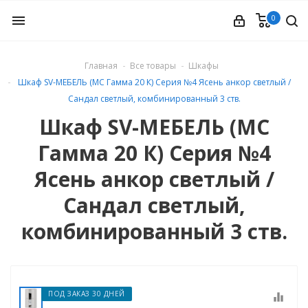
0
menu
Главная
Все товары
Шкафы
Шкаф SV-МЕБЕЛЬ (МС Гамма 20 К) Серия №4 Ясень анкор светлый /
ые
Сандал светлый, комбинированный 3 ств.
Шкаф SV-МЕБЕЛЬ (МС
Гамма 20 К) Серия №4
Ясень анкор светлый /
Сандал светлый,
комбинированный 3 ств.
ПОД ЗАКАЗ 30 ДНЕЙ
equalizer