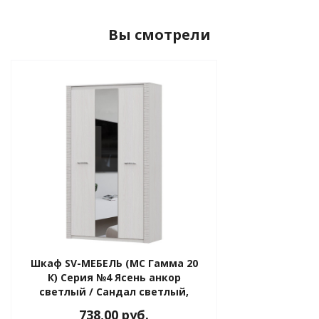
Вы смотрели
Шкаф SV-МЕБЕЛЬ (МС Гамма 20
К) Серия №4 Ясень анкор
светлый / Сандал светлый,
ния
комбинированный 3 ств.
738,00 руб.