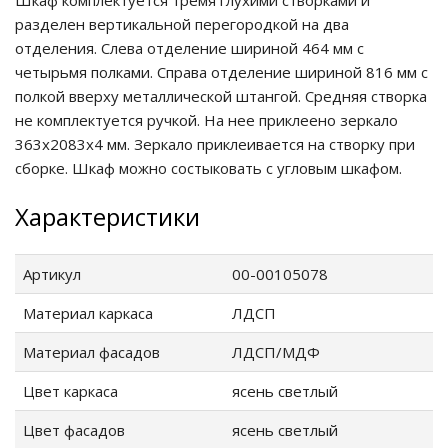
Шкаф комплектуется тремя глухими створками и
разделен вертикальной перегородкой на два
ие
отделения. Слева отделение шириной 464 мм с
четырьмя полками. Справа отделение шириной 816 мм с
полкой вверху металлической штангой. Средняя створка
не комплектуется ручкой. На нее приклеено зеркало
363х2083х4 мм. Зеркало приклеивается на створку при
сборке. Шкаф можно состыковать с угловым шкафом.
Характеристики
Артикул
00-00105078
Материал каркаса
ЛДСП
Материал фасадов
ЛДСП/МДФ
Цвет каркаса
ясень светлый
Цвет фасадов
ясень светлый