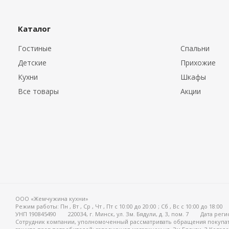
Каталог
Гостиные
Спальни
Детские
Прихожие
Кухни
Шкафы
Все товары
Акции
ООО «Жемчужина кухни»
Режим работы:
Пн , Вт , Ср , Чт , Пт c 10:00 до 20:00 ; Сб , Вс c 10:00 до 18:00
УНП 190845490
220034, г. Минск, ул. Зм. Бядули, д. 3, пом. 7
Дата реги
Сотрудник компании, уполномоченный рассматривать обращения покупат