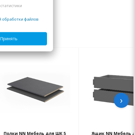
 статистики
й обработки файлов
Принять
›
Полки NN Мебель для ШК 5
Ящик NN Мебель д