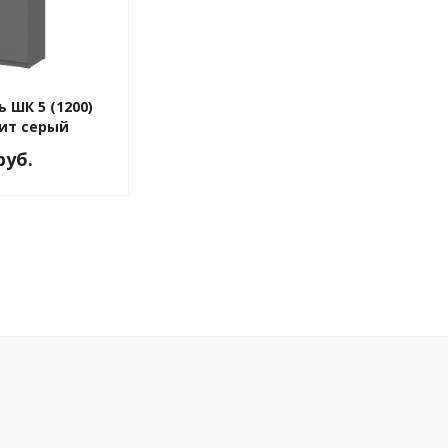
 ШК 5 (1200)
фит серый
руб.