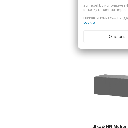
svmebel.by использует 
и представления персо
Нажав «Принять», Вы да
cookie
.
Сопутствующи
Отклонит
Шкаф NN Мебель