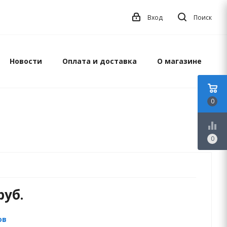
Вход
Поиск
Новости
Оплата и доставка
О магазине
0
equalizer
0
руб.
ов