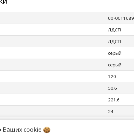
ки
00-001168
ЛДСП
ЛДСП
серый
серый
120
50.6
221.6
24
а
Россия
о Ваших
cookie