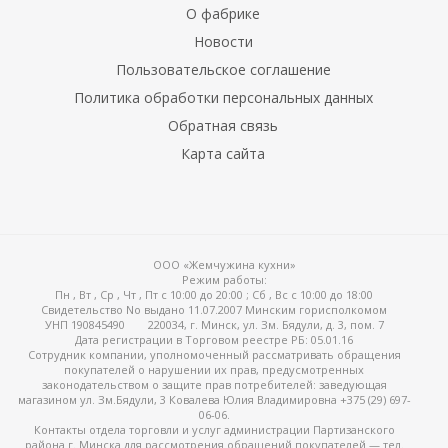
О фабрике
Новости
Пользовательское соглашение
Политика обработки персональных данных
Обратная связь
Карта сайта
ООО «Жемчужина кухни»
Режим работы:
Пн , Вт , Ср , Чт , Пт c 10:00 до 20:00 ; Сб , Вс c 10:00 до 18:00
Свидетельство No выдано 11.07.2007 Минским горисполкомом
УНП 190845490
220034, г. Минск, ул. Зм. Бядули, д. 3, пом. 7
Дата регистрации в Торговом реестре РБ: 05.01.16
Сотрудник компании, уполномоченный рассматривать обращения
покупателей о нарушении их прав, предусмотренных
законодательством о защите прав потребителей: заведующая
магазином ул. Зм.Бядули, 3 Ковалева Юлия Владимировна +375 (29) 697-
06-06.
Контакты отдела торговли и услуг администрации Партизанского
района г. Минска для рассмотрения обращений покупателей — тел.