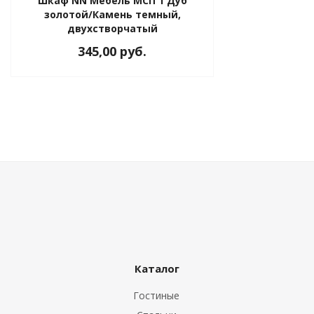
Шкаф NN Мебель МСП 1 Дуб
ы
золотой/Камень темный,
двухстворчатый
345,00 руб.
Каталог
Гостиные