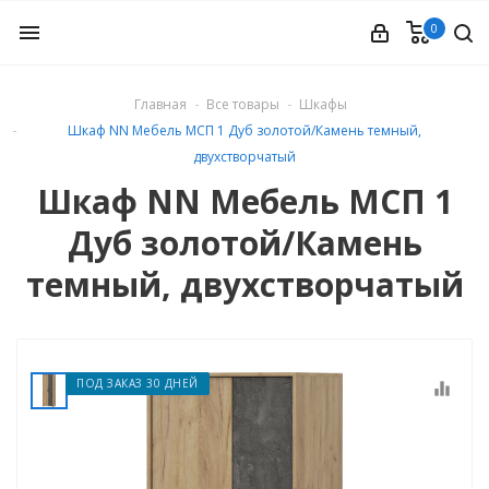
0
menu
Главная
Все товары
Шкафы
Шкаф NN Мебель МСП 1 Дуб золотой/Камень темный,
ые
двухстворчатый
Шкаф NN Мебель МСП 1
Дуб золотой/Камень
темный, двухстворчатый
ПОД ЗАКАЗ 30 ДНЕЙ
equalizer