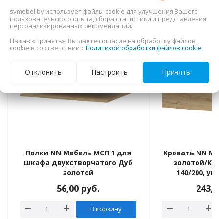
svmebel.by использует файлы cookie для улучшения Вашего
пользовательского опыта, сбора статистики и представления
персонализированных рекомендаций.
equalizer
ПОД ЗАКАЗ 30 ДНЕ
Нажав «Принять», Вы даете согласие на обработку файлов
cookie в соответствии с
Политикой обработки файлов cookie
.
Отклонить
Настроить
Принять
›
Полки NN Мебель МСП 1 для
Кровать NN Ме
шкафа двухстворчатого Дуб
золотой/Ка
золотой
140/200, у
56,00
руб.
243,
В корзину