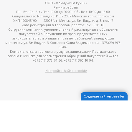
ООО «Жемчужина кухни»
Режим работы:
Пн , Вт , Ср , Чт , Пт c 10:00 до 20:00 ; Сб , Вс c 10:00 до 18:00
Свидетельство No выдано 11.07.2007 Минским горисполкомом
УНП 190845490
220034, г. Минск, ул. Зм. Бядули, д. 3, пом. 7
Дата регистрации в Торговом реестре РБ: 05.01.16
Сотрудник компании, уполномоченный рассматривать обращения
покупателей о нарушении их прав, предусмотренных
законодательством о защите прав потребителей: заведующая
магазином ул. Зм.Бядули, 3 Ковалева Юлия Владимировна +375 (29) 697-
06-06.
Контакты отдела торговли и услуг администрации Партизанского
района г. Минска для рассмотрения обращений покупателей — тел.
+375 (17) 373-74-56, +375 (17) 360-10-94.
Настройка файлов cookie
Создание сайтов beseller
ЗАКАЗАТЬ ЗВОНОК
Контактный телефон
Ваше имя