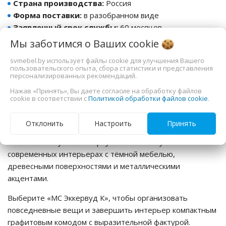
Страна производства:
Россия
ы
Форма поставки:
в разобранном виде
Заявленный срок службы:
60 месяцев
Гарантия:
24 месяца
Мы заботимся о Ваших
cookie
Тип направляющих:
шариковые
svmebel.by использует файлы cookie для улучшения Вашего
Материал задней стенки:
ЛДВП
пользовательского опыта, сбора статистики и представления
персонализированных рекомендаций.
Для кого этот товар
Нажав «Принять», Вы даете согласие на обработку файлов
cookie в соответствии с
Политикой обработки файлов cookie
.
Комод подойдёт владельцам небольших квартир и
Отклонить
Настроить
Принять
комнат, которым нужны четыре закрытых ящика без
массивного глубокого корпуса. Особенно уместен в
современных интерьерах с тёмной мебелью,
древесными поверхностями и металлическими
акцентами.
Выберите «МС Эккервуд К», чтобы организовать
повседневные вещи и завершить интерьер компактным
графитовым комодом с выразительной фактурой.