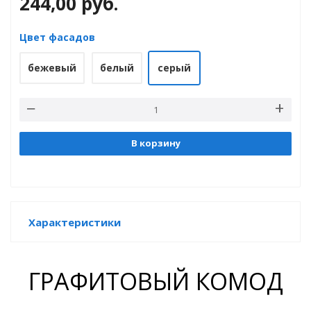
244,00
руб.
Цвет фасадов
е
бежевый
белый
серый
В корзину
Характеристики
ГРАФИТОВЫЙ КОМОД