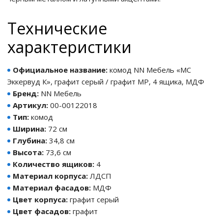
Технические
характеристики
Официальное название:
комод NN Мебель «МС
Эккервуд К», графит серый / графит МР, 4 ящика, МДФ
Бренд:
NN Мебель
Артикул:
00-00122018
Тип:
комод
Ширина:
72 см
Глубина:
34,8 см
Высота:
73,6 см
Количество ящиков:
4
Материал корпуса:
ЛДСП
Материал фасадов:
МДФ
Цвет корпуса:
графит серый
ния
Цвет фасадов:
графит