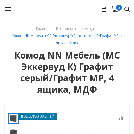
0
menu
Главная
Все товары
Комоды
Комод NN Мебель (МС Эккервуд К) Графит серый/Графит МР, 4
ые
ящика, МДФ
Комод NN Мебель (МС
Эккервуд К) Графит
серый/Графит МР, 4
ящика, МДФ
ПОД ЗАКАЗ 30 ДНЕЙ
equalizer