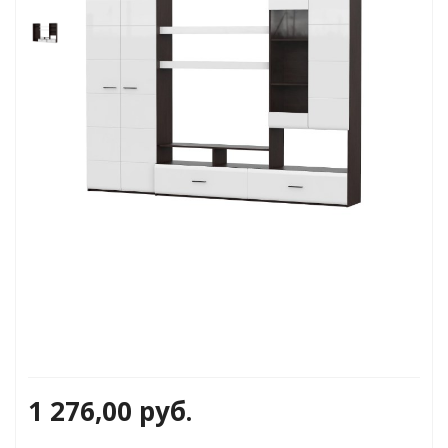
и
1 276,00
руб.