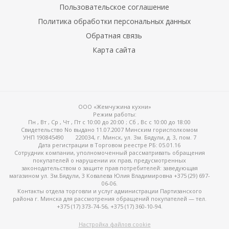
Пользовательское соглашение
Политика обработки персональных данных
Обратная связь
Карта сайта
ые
ООО «Жемчужина кухни»
Режим работы:
Пн , Вт , Ср , Чт , Пт c 10:00 до 20:00 ; Сб , Вс c 10:00 до 18:00
Свидетельство No выдано 11.07.2007 Минским горисполкомом
УНП 190845490
220034, г. Минск, ул. Зм. Бядули, д. 3, пом. 7
Дата регистрации в Торговом реестре РБ: 05.01.16
Сотрудник компании, уполномоченный рассматривать обращения
покупателей о нарушении их прав, предусмотренных
законодательством о защите прав потребителей: заведующая
магазином ул. Зм.Бядули, 3 Ковалева Юлия Владимировна +375 (29) 697-
06-06.
Контакты отдела торговли и услуг администрации Партизанского
района г. Минска для рассмотрения обращений покупателей — тел.
+375 (17) 373-74-56, +375 (17) 360-10-94.
Настройка файлов cookie