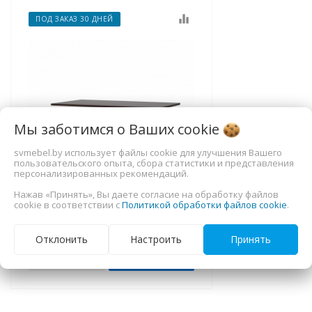
equalizer
ПОД ЗАКАЗ 30 ДНЕЙ
Мы заботимся о Ваших
cookie
svmebel.by использует файлы cookie для улучшения Вашего
пользовательского опыта, сбора статистики и представления
персонализированных рекомендаций.
Полки NN Мебель для стенки
Нажав «Принять», Вы даете согласие на обработку файлов
cookie в соответствии с
Политикой обработки файлов cookie
.
МГС 7 Дуб Венге
104,00
руб.
Отклонить
Настроить
Принять
В корзину