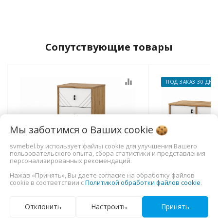
Сопутствующие товары
equalizer
ПОД ЗАКАЗ 30 ДНЕ
›
Мы заботимся о Ваших
cookie
svmebel.by использует файлы cookie для улучшения Вашего
пользовательского опыта, сбора статистики и представления
персонализированных рекомендаций.
Нажав «Принять», Вы даете согласие на обработку файлов
cookie в соответствии с
Политикой обработки файлов cookie
.
Комод NN Мебель (МС Байкал
Комод NN Меб
Отклонить
Настроить
Принять
К) Дуб Золотой/Белый
К) Дуб Зо