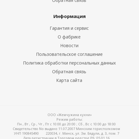
Обратная связь
Информация
Гарантия и сервис
О фабрике
Новости
Пользовательское соглашение
ые
Политика обработки персональных данных
Обратная связь
Карта сайта
ООО «Жемчужина кухни»
Режим работы:
Пн , Вт , Ср , Чт , Пт c 10:00 до 20:00 ; Сб , Вс c 10:00 до 18:00
Свидетельство No выдано 11.07.2007 Минским горисполкомом
УНП 190845490
220034, г. Минск, ул. Зм. Бядули, д. 3, пом. 7
Дата регистрации в Торговом реестре РБ: 05.01.16