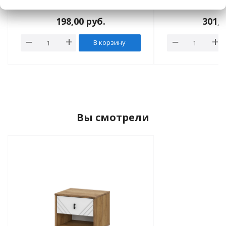
матовый, 5 ящиков
матовый, 
створко
198,00
руб.
301,
В корзину
Вы смотрели