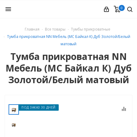
0
menu
Главная
Все товары
Тумбы прикроватные
Тумба прикроватная NN Мебель (МС Байкал К) Дуб Золотой/Белый
ые
матовый
Тумба прикроватная NN
Мебель (МС Байкал К) Дуб
Золотой/Белый матовый
ПОД ЗАКАЗ 30 ДНЕЙ
equalizer