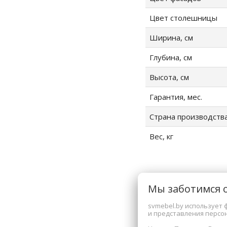
Цвет столешницы
Ширина, см
Глубина, см
Высота, см
Гарантия, мес.
Страна производств
Вес, кг
Мы заботимся 
svmebel.by использует 
Сопутствующи
и представления персо