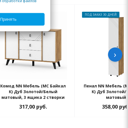
й обработки файлов
ПОД ЗАКАЗ 30 ДНЕЙ
ПОД ЗАКАЗ 30 ДНЕЙ
Принять
›
Комод NN Мебель (МС Байкал
Пенал NN Мебель (
К) Дуб Золотой/Белый
К) Дуб Золотой
матовый, 3 ящика 2 створки
матовый
317,00
руб.
358,00
руб