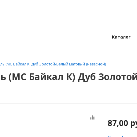
Каталог
ль (МС Байкал К) Дуб Золотой/Белый матовый (навесной)
ь (МС Байкал К) Дуб Золот
equalizer
87,00
р