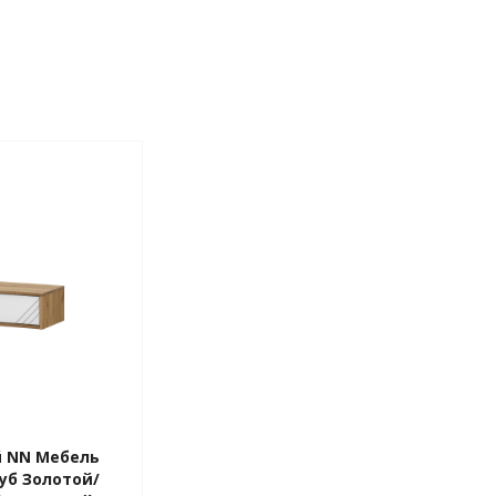
й NN Мебель
Дуб Золотой/