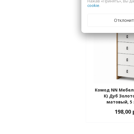
Нажав «Принять», Вы да
cookie
.
Отклонит
Комод NN Мебел
К) Дуб Золо
матовый, 5
198,00