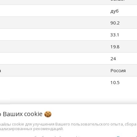
дуб
90.2
33.1
19.8
24
а
Россия
10.5
о Ваших
cookie
файлы cookie для улучшения Вашего пользовательского опыта, сбора
е товары
нализированных рекомендаций.