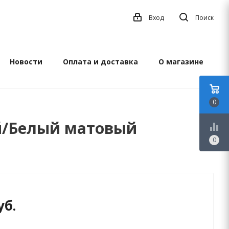
Вход
Поиск
Новости
Оплата и доставка
О магазине
0
ой/Белый матовый
equalizer
0
уб.