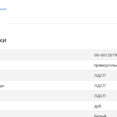
ки
00-001207
прямоуголь
ЛДСП
цы
ЛДСП
ЛДСП
дуб
белый