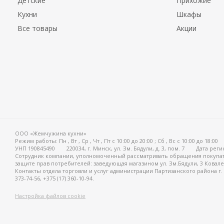
Детские
Прихожие
Кухни
Шкафы
Все товары
Акции
ООО «Жемчужина кухни»
Режим работы:
Пн , Вт , Ср , Чт , Пт c 10:00 до 20:00 ; Сб , Вс c 10:00 до 18:00
УНП 190845490
220034, г. Минск, ул. Зм. Бядули, д. 3, пом. 7
Дата реги
Сотрудник компании, уполномоченный рассматривать обращения покупат
защите прав потребителей: заведующая магазином ул. Зм.Бядули, 3 Ковалев
Контакты отдела торговли и услуг администрации Партизанского района г.
373-74-56, +375 (17) 360-10-94.
Настройка файлов cookie