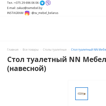
Тел.: +375 29 696 06 06
E-mail: zakaz@svmebel.by
INSTAGRAM
: @sv_mebel_belarus
Главная
Все товары
Столы туалетные
Стол туалетный NN Мебе
Стол туалетный NN Мебел
(навесной)