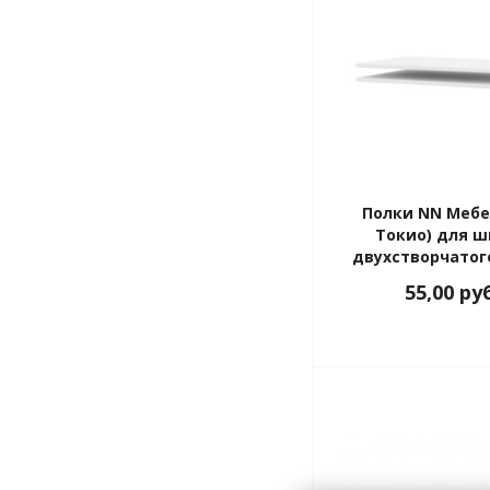
Полки NN Мебе
Токио) для 
двухстворчатог
текстурн
55,00
ру