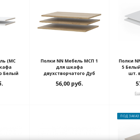
ль (МС
Полки NN Мебель МСП 1
Полки N
шкафа
для шкафа
5 Белы
о Белый
двухстворчатого Дуб
шт. 
ый
золотой
б.
56,00
руб.
5
Ещ
ПОД ЗАКАЗ