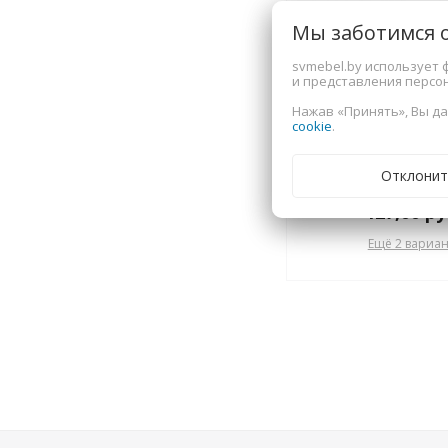
Мы заботимся 
svmebel.by использует 
и представления персо
Нажав «Принять», Вы да
cookie
.
Полки SV-МЕБЕ
Гамма 20 К) Се
Отклонит
Ясень Анкор с
(Шкаф универс
127,00
ру
Ещё 2 вариан