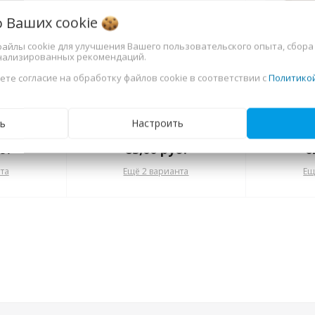
о Ваших
cookie
файлы cookie для улучшения Вашего пользовательского опыта, сбора
нализированных рекомендаций.
ете согласие на обработку файлов cookie в соответствии с
Политико
ЛЬ (МС
Полки SV-МЕБЕЛЬ (МС
Полки N
рия №4
Гамма 20 К) Серия №4
5 Ме
ь
Настроить
ветлый
Ясень Анкор светлый
к
альный)
(Пенал универсальный)
б.
83,00
руб.
6
та
Ещё 2 варианта
Ещ