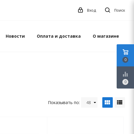
Вход
Поиск
Новости
Оплата и доставка
О магазине
0
equalizer
0
view_module
view_list
Показывать по:
48