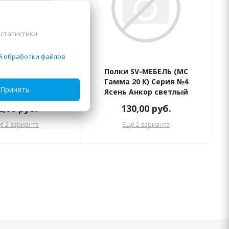
 статистики
й обработки файлов
N Мебель для ШК
Полки SV-МЕБЕЛЬ (МС
ланж (2 шт. в
Гамма 20 К) Серия №4
Принять
омплекте)
Ясень Анкор светлый
(Шкаф универсальный 4
2,00
руб.
130,00
руб.
ств.)
ё 2 варианта
Ещё 2 варианта