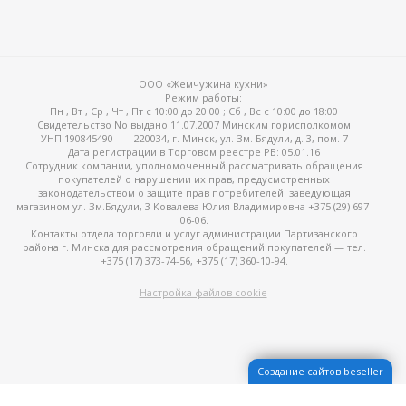
ООО «Жемчужина кухни»
Режим работы:
Пн , Вт , Ср , Чт , Пт c 10:00 до 20:00 ; Сб , Вс c 10:00 до 18:00
Свидетельство No выдано 11.07.2007 Минским горисполкомом
УНП 190845490
220034, г. Минск, ул. Зм. Бядули, д. 3, пом. 7
Дата регистрации в Торговом реестре РБ: 05.01.16
Сотрудник компании, уполномоченный рассматривать обращения
покупателей о нарушении их прав, предусмотренных
законодательством о защите прав потребителей: заведующая
магазином ул. Зм.Бядули, 3 Ковалева Юлия Владимировна +375 (29) 697-
06-06.
Контакты отдела торговли и услуг администрации Партизанского
района г. Минска для рассмотрения обращений покупателей — тел.
+375 (17) 373-74-56, +375 (17) 360-10-94.
Настройка файлов cookie
Создание сайтов beseller
ЗАКАЗАТЬ ЗВОНОК