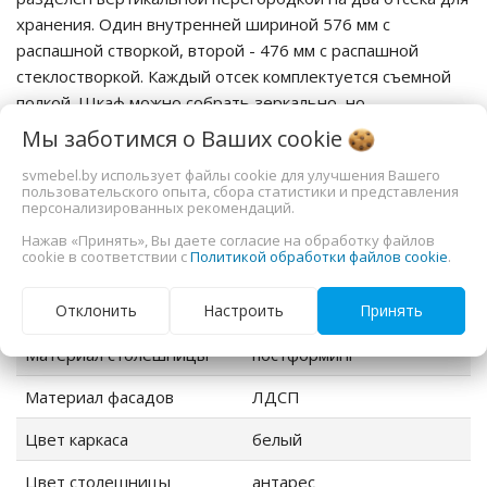
хранения. Один внутренней шириной 576 мм с
распашной створкой, второй - 476 мм с распашной
стеклостворкой. Каждый отсек комплектуется съемной
полкой. Шкаф можно собрать зеркально, но
стеклостворка из-за своей конструкции может
Мы заботимся о Ваших
cookie
открываться только влево.
svmebel.by использует файлы cookie для улучшения Вашего
пользовательского опыта, сбора статистики и представления
Характеристики
персонализированных рекомендаций.
Нажав «Принять», Вы даете согласие на обработку файлов
cookie в соответствии с
Политикой обработки файлов cookie
.
Артикул
00-00105549
Отклонить
Настроить
Принять
Материал каркаса
ЛДСП
Материал столешницы
постформинг
Материал фасадов
ЛДСП
Цвет каркаса
белый
ния
Цвет столешницы
антарес