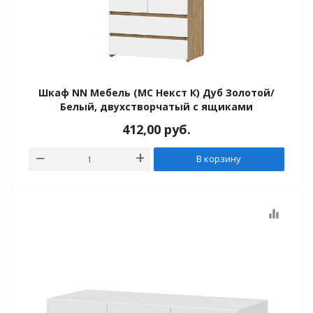
Шкаф NN Мебель (МС Некст К) Дуб Золотой/
Белый, двухстворчатый с ящиками
412,00
руб.
В корзину
equalizer