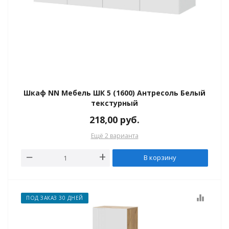
Шкаф NN Мебель ШК 5 (1600) Антресоль Белый
текстурный
218,00
руб.
Ещё 2 варианта
В корзину
equalizer
ПОД ЗАКАЗ 30 ДНЕЙ