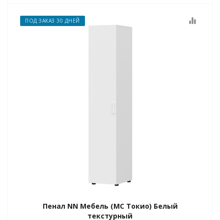
equalizer
ПОД ЗАКАЗ 30 ДНЕЙ
Пенал NN Мебель (МС Токио) Белый
текстурный