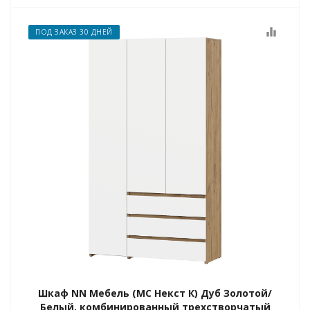
equalizer
ПОД ЗАКАЗ 30 ДНЕЙ
Шкаф NN Мебель (МС Некст К) Дуб Золотой/
Белый, комбинированный трехстворчатый