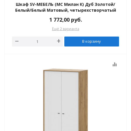
Шкаф SV-МЕБЕЛЬ (МС Милан К) Дуб Золотой/
Белый/Белый Матовый, четырехстворчатый
1 772,00
руб.
Ещё 2 варианта
В корзину
equalizer