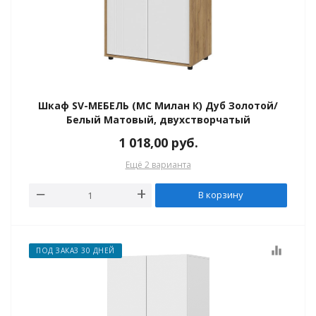
Шкаф SV-МЕБЕЛЬ (МС Милан К) Дуб Золотой/
Белый Матовый, двухстворчатый
1 018,00
руб.
Ещё 2 варианта
В корзину
equalizer
ПОД ЗАКАЗ 30 ДНЕЙ