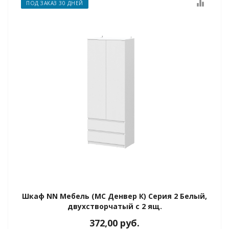
equalizer
ПОД ЗАКАЗ 30 ДНЕЙ
Шкаф NN Мебель (МС Денвер К) Серия 2 Белый,
двухстворчатый с 2 ящ.
372,00
руб.