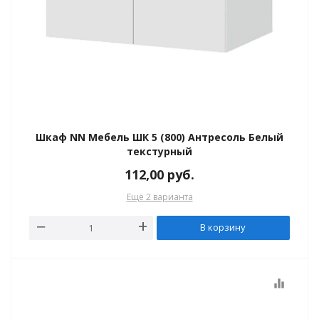
Шкаф NN Мебель ШК 5 (800) Антресоль Белый
текстурный
112,00
руб.
Ещё 2 варианта
В корзину
equalizer