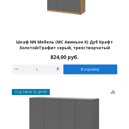
Шкаф NN Мебель (МС Авиньон К) Дуб Крафт
Золотой/Графит серый, трехстворчатый
824,00
руб.
В корзину
equalizer
ПОД ЗАКАЗ 30 ДНЕЙ