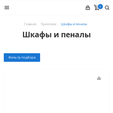
0
menu
Главная
Прихожие
Шкафы и пеналы
ые
Шкафы и пеналы
Фильтр подбора
equalizer