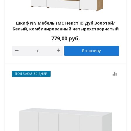
Шкаф NN Мебель (МС Некст К) Дуб Золотой/
Белый, комбинированный четырехстворчатый
779,00
руб.
В корзину
equalizer
ПОД ЗАКАЗ 30 ДНЕЙ