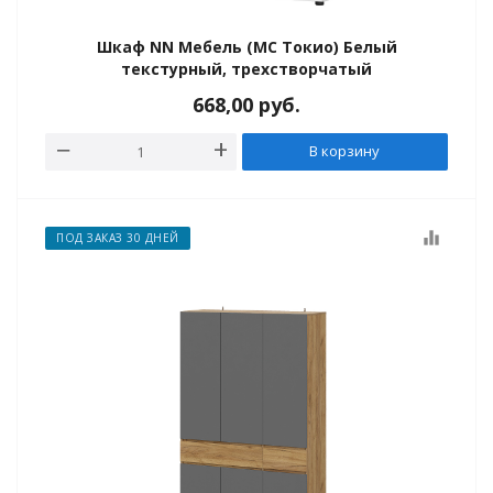
Шкаф NN Мебель (МС Токио) Белый
текстурный, трехстворчатый
668,00
руб.
В корзину
equalizer
ПОД ЗАКАЗ 30 ДНЕЙ