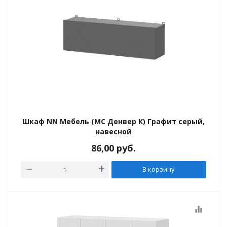
и
Шкаф NN Мебель (МС Денвер К) Графит серый,
навесной
86,00
руб.
В корзину
equalizer