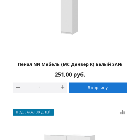
Пенал NN Мебель (МС Денвер К) Белый SAFE
251,00
руб.
В корзину
equalizer
ПОД ЗАКАЗ 30 ДНЕЙ