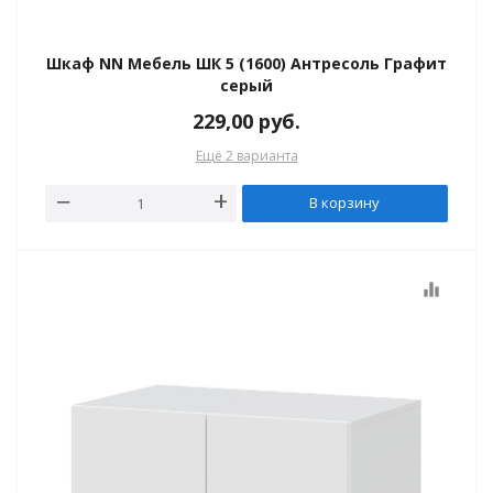
Шкаф NN Мебель ШК 5 (1600) Антресоль Графит
серый
229,00
руб.
Ещё 2 варианта
В корзину
equalizer