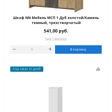
Шкаф NN Мебель МСП 1 Дуб золотой/Камень
темный, трехстворчатый
541,00
руб.
Ещё 1 вариант
В корзину
equalizer
ПОД ЗАКАЗ 30 ДНЕЙ