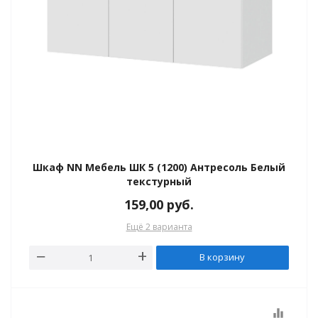
Шкаф NN Мебель ШК 5 (1200) Антресоль Белый
текстурный
159,00
руб.
Ещё 2 варианта
В корзину
ния
equalizer